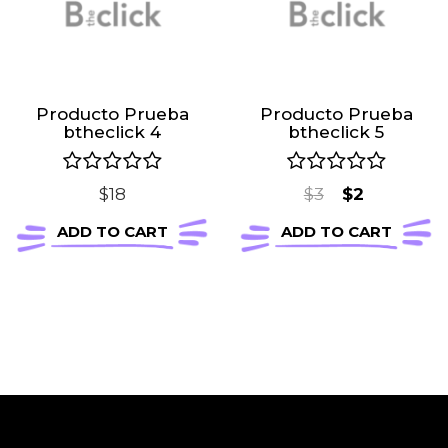
Producto Prueba
Producto Prueba
btheclick 4
btheclick 5
Original
Current
$
18
$
3
$
2
price
price
ADD TO CART
ADD TO CART
was:
is:
$3.
$2.