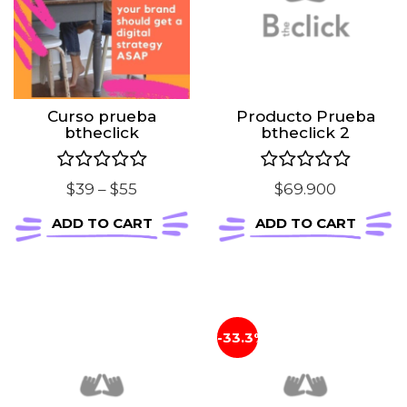
Curso prueba
Producto Prueba
btheclick
btheclick 2
Price
$
39
–
$
55
$
69.900
range:
ADD TO CART
ADD TO CART
$39
through
$55
-33.3%