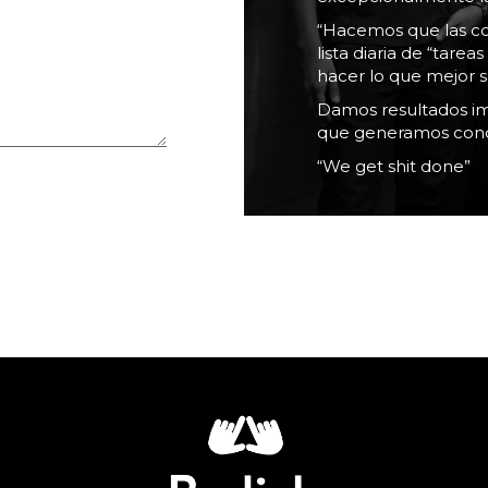
“Hacemos que las co
lista diaria de “tar
hacer lo que mejor s
Damos resultados imp
que generamos conc
“We get shit done”