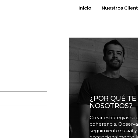
Inicio
Nuestros Clien
¿POR QUÉ TE
NOSOTROS?
Crear estrategias s
coherencia. Observam
seguimiento social 
excepcionalmente la 